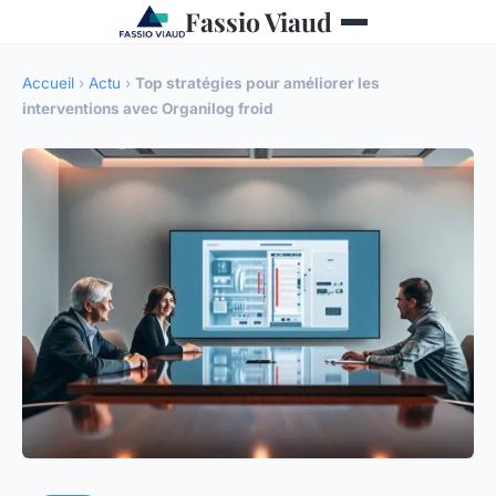
Fassio Viaud
Accueil
›
Actu
›
Top stratégies pour améliorer les
interventions avec Organilog froid