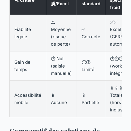
🔍 Critère
spécialis
质/Excel
standard
froid
⚠️
✅✅
Fiabilité
Moyenne
✅
Excellent
légale
(risque
Correcte
(CERFA
de perte)
automatis
⏱️ Nul
⏱️⏱️⏱️ For
Gain de
⏱️⏱️
(saisie
(workflow
temps
Limité
manuelle)
intégré)
📱📱📱
Accessibilité
📱
📱
Totale
mobile
Aucune
Partielle
(hors lign
inclus)