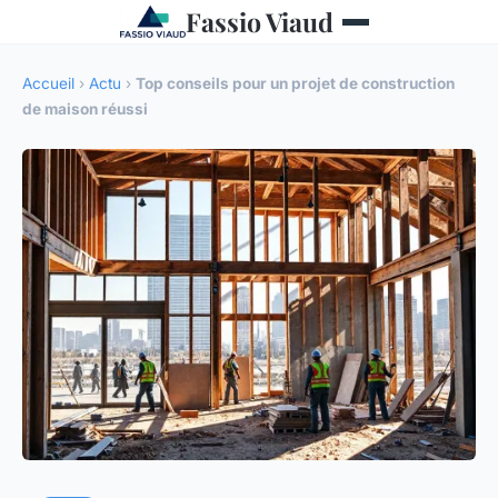
Fassio Viaud
Accueil
›
Actu
›
Top conseils pour un projet de construction
de maison réussi